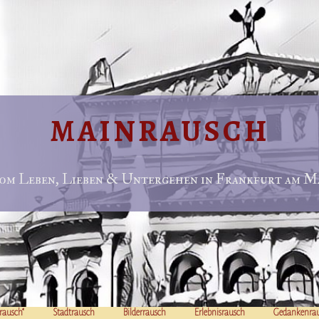
MAINRAUSCH
om Leben, Lieben & Untergehen in Frankfurt am Ma
rausch“
Stadtrausch
Bilderrausch
Erlebnisrausch
Gedankenra