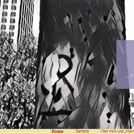
… v
Home
Skip to content
Startseite
Über mich und „Main