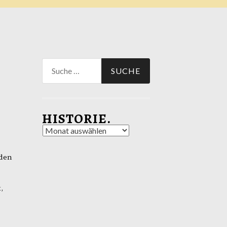
Suche
nach:
HISTORIE.
Historie.
aden
,