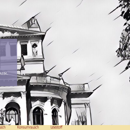
in.
usch
Konsumrausch
Lesestoff