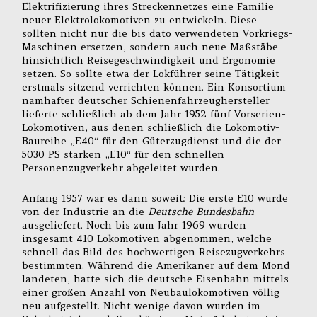
Elektrifizierung ihres Streckennetzes eine Familie
neuer Elektrolokomotiven zu entwickeln. Diese
sollten nicht nur die bis dato verwendeten Vorkriegs-
Maschinen ersetzen, sondern auch neue Maßstäbe
hinsichtlich Reisegeschwindigkeit und Ergonomie
setzen. So sollte etwa der Lokführer seine Tätigkeit
erstmals sitzend verrichten können. Ein Konsortium
namhafter deutscher Schienenfahrzeughersteller
lieferte schließlich ab dem Jahr 1952 fünf Vorserien-
Lokomotiven, aus denen schließlich die Lokomotiv-
Baureihe „E40“ für den Güterzugdienst und die der
5030 PS starken „E10“ für den schnellen
Personenzugverkehr abgeleitet wurden.
Anfang 1957 war es dann soweit: Die erste E10 wurde
von der Industrie an die
Deutsche Bundesbahn
ausgeliefert. Noch bis zum Jahr 1969 wurden
insgesamt 410 Lokomotiven abgenommen, welche
schnell das Bild des hochwertigen Reisezugverkehrs
bestimmten. Während die Amerikaner auf dem Mond
landeten, hatte sich die deutsche Eisenbahn mittels
einer großen Anzahl von Neubaulokomotiven völlig
neu aufgestellt. Nicht wenige davon wurden im