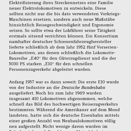
Elektrifizierung ihres Streckennetzes eine Familie
neuer Elektrolokomotiven zu entwickeln. Diese
sollten nicht nur die bis dato verwendeten Vorkriegs-
Maschinen ersetzen, sondern auch neue Maßstäbe
hinsichtlich Reisegeschwindigkeit und Ergonomie
setzen. So sollte etwa der Lokführer seine Tätigkeit
erstmals sitzend verrichten können. Ein Konsortium
namhafter deutscher Schienenfahrzeughersteller
lieferte schließlich ab dem Jahr 1952 fünf Vorserien-
Lokomotiven, aus denen schließlich die Lokomotiv-
Baureihe „E40“ für den Güterzugdienst und die der
5030 PS starken „E10“ für den schnellen
Personenzugverkehr abgeleitet wurden.
Anfang 1957 war es dann soweit: Die erste E10 wurde
von der Industrie an die
Deutsche Bundesbahn
ausgeliefert. Noch bis zum Jahr 1969 wurden
insgesamt 410 Lokomotiven abgenommen, welche
schnell das Bild des hochwertigen Reisezugverkehrs
bestimmten. Während die Amerikaner auf dem Mond
landeten, hatte sich die deutsche Eisenbahn mittels
einer großen Anzahl von Neubaulokomotiven völlig
neu aufgestellt. Nicht wenige davon wurden im