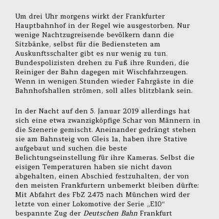
Um drei Uhr morgens wirkt der Frankfurter
Hauptbahnhof in der Regel wie ausgestorben. Nur
wenige Nachtzugreisende bevölkern dann die
Sitzbänke, selbst für die Bediensteten am
Auskunftsschalter gibt es nur wenig zu tun.
Bundespolizisten drehen zu Fuß ihre Runden, die
Reiniger der Bahn dagegen mit Wischfahrzeugen.
Wenn in wenigen Stunden wieder Fahrgäste in die
Bahnhofshallen strömen, soll alles blitzblank sein.
In der Nacht auf den 5. Januar 2019 allerdings hat
sich eine etwa zwanzigköpfige Schar von Männern in
die Szenerie gemischt. Aneinander gedrängt stehen
sie am Bahnsteig von Gleis 1a, haben ihre Stative
aufgebaut und suchen die beste
Belichtungseinstellung für ihre Kameras. Selbst die
eisigen Temperaturen haben sie nicht davon
abgehalten, einen Abschied festzuhalten, der von
den meisten Frankfurtern unbemerkt bleiben dürfte:
Mit Abfahrt des FbZ 2475 nach München wird der
letzte von einer Lokomotive der Serie „E10“
bespannte Zug der
Deutschen Bahn
Frankfurt