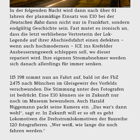
In der folgenden Nacht wird dann nach über 61
Jahren der planmäßige Einsatz von E10 bei der
Deutschen Bahn
dann nicht nur in Frankfurt, sondern
endgültig Geschichte sein. Fast mutet es ironisch an,
dass die letzt verbliebene Vertreterin der Lok-
Legende auf ihrer Abschiedsfahrt einen defekten –
wenn auch hochmodernen – ICE ins Krefelder
Ausbesserungswerk schleppen soll, wo dieser
repariert wird. Ihre eigenen Stromabnehmer werden
sich danach allerdings für immer senken.
115 198 nimmt nun an Fahrt auf, bald ist der FbZ
2475 nach München im Gleisgewirr des Vorfelds
verschwunden. Die Stimmung unter den Fotografen
ist bedrückt. Eine E10 können sie in Zukunft nur
noch im Museum bewundern. Auch Harald
Niggemann packt seine Kamera ein. „Das war’s dann
wohl“, sagt er. In Zukunft will er so oft es geht
Lokomotiven die Drehstromlokomotiven der Baureihe
120 fotografieren. „Wer weiß, wie lange die noch
fahren werden.“