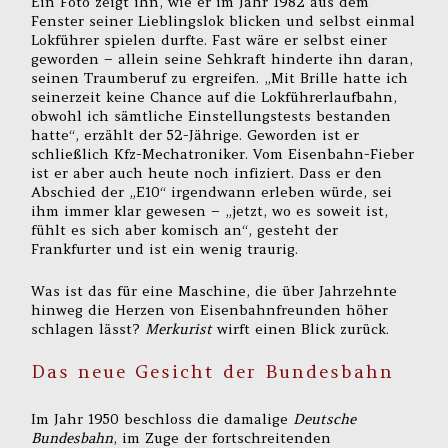
Ein Foto zeigt ihn, wie er im Jahr 1982 aus dem
Fenster seiner Lieblingslok blicken und selbst einmal
Lokführer spielen durfte. Fast wäre er selbst einer
geworden – allein seine Sehkraft hinderte ihn daran,
seinen Traumberuf zu ergreifen. „Mit Brille hatte ich
seinerzeit keine Chance auf die Lokführerlaufbahn,
obwohl ich sämtliche Einstellungstests bestanden
hatte“, erzählt der 52-Jährige. Geworden ist er
schließlich Kfz-Mechatroniker. Vom Eisenbahn-Fieber
ist er aber auch heute noch infiziert. Dass er den
Abschied der „E10“ irgendwann erleben würde, sei
ihm immer klar gewesen – „jetzt, wo es soweit ist,
fühlt es sich aber komisch an“, gesteht der
Frankfurter und ist ein wenig traurig.
Was ist das für eine Maschine, die über Jahrzehnte
hinweg die Herzen von Eisenbahnfreunden höher
schlagen lässt?
Merkurist
wirft einen Blick zurück.
Das neue Gesicht der Bundesbahn
Im Jahr 1950 beschloss die damalige
Deutsche
Bundesbahn
, im Zuge der fortschreitenden