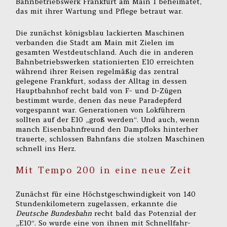
Bahnbetriebswerk Frankfurt am Main 1 beheimatet,
das mit ihrer Wartung und Pflege betraut war.
Die zunächst königsblau lackierten Maschinen
verbanden die Stadt am Main mit Zielen im
gesamten Westdeutschland. Auch die in anderen
Bahnbetriebswerken stationierten E10 erreichten
während ihrer Reisen regelmäßig das zentral
gelegene Frankfurt, sodass der Alltag in dessen
Hauptbahnhof recht bald von F- und D-Zügen
bestimmt wurde, denen das neue Paradepferd
vorgespannt war. Generationen von Lokführern
sollten auf der E10 „groß werden“. Und auch, wenn
manch Eisenbahnfreund den Dampfloks hinterher
trauerte, schlossen Bahnfans die stolzen Maschinen
schnell ins Herz.
Mit Tempo 200 in eine neue Zeit
Zunächst für eine Höchstgeschwindigkeit von 140
Stundenkilometern zugelassen, erkannte die
Deutsche Bundesbahn
recht bald das Potenzial der
„E10“. So wurde eine von ihnen mit Schnellfahr-