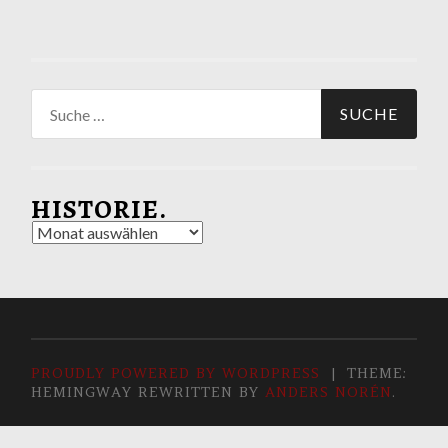
Suche
nach:
HISTORIE.
Historie.
PROUDLY POWERED BY WORDPRESS
|
THEME:
HEMINGWAY REWRITTEN BY
ANDERS NORÉN
.