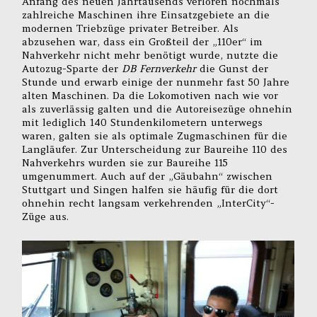
Anfang des neuen Jahrtausends verloren nochmals
zahlreiche Maschinen ihre Einsatzgebiete an die
modernen Triebzüge privater Betreiber. Als
abzusehen war, dass ein Großteil der „110er“ im
Nahverkehr nicht mehr benötigt wurde, nutzte die
Autozug-Sparte der
DB Fernverkehr
die Gunst der
Stunde und erwarb einige der nunmehr fast 50 Jahre
alten Maschinen. Da die Lokomotiven nach wie vor
als zuverlässig galten und die Autoreisezüge ohnehin
mit lediglich 140 Stundenkilometern unterwegs
waren, galten sie als optimale Zugmaschinen für die
Langläufer. Zur Unterscheidung zur Baureihe 110 des
Nahverkehrs wurden sie zur Baureihe 115
umgenummert. Auch auf der „Gäubahn“ zwischen
Stuttgart und Singen halfen sie häufig für die dort
ohnehin recht langsam verkehrenden „InterCity“-
Züge aus.