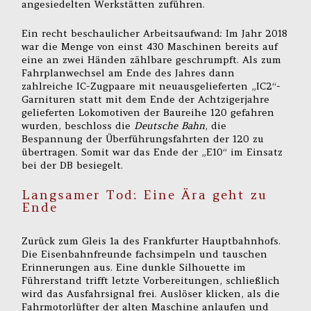
angesiedelten Werkstätten zuführen.
Ein recht beschaulicher Arbeitsaufwand: Im Jahr 2018
war die Menge von einst 430 Maschinen bereits auf
eine an zwei Händen zählbare geschrumpft. Als zum
Fahrplanwechsel am Ende des Jahres dann
zahlreiche IC-Zugpaare mit neuausgelieferten „IC2“-
Garnituren statt mit dem Ende der Achtzigerjahre
gelieferten Lokomotiven der Baureihe 120 gefahren
wurden, beschloss die
Deutsche Bahn
, die
Bespannung der Überführungsfahrten der 120 zu
übertragen. Somit war das Ende der „E10“ im Einsatz
bei der DB besiegelt.
Langsamer Tod: Eine Ära geht zu
Ende
Zurück zum Gleis 1a des Frankfurter Hauptbahnhofs.
Die Eisenbahnfreunde fachsimpeln und tauschen
Erinnerungen aus. Eine dunkle Silhouette im
Führerstand trifft letzte Vorbereitungen, schließlich
wird das Ausfahrsignal frei. Auslöser klicken, als die
Fahrmotorlüfter der alten Maschine anlaufen und