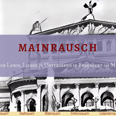
MAINRAUSCH
om Leben, Lieben & Untergehen in Frankfurt am Ma
rausch“
Stadtrausch
Bilderrausch
Erlebnisrausch
Gedankenra