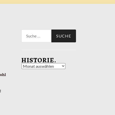
Suche
nach:
HISTORIE.
Historie.
wohl
g