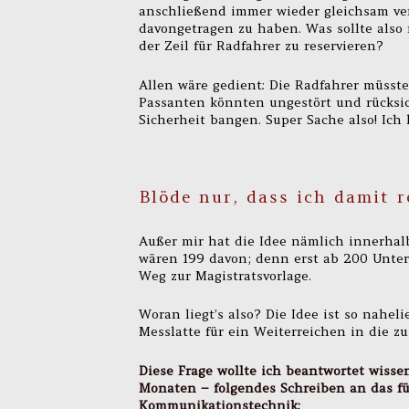
anschließend immer wieder gleichsam ve
davongetragen zu haben. Was sollte also n
der Zeil für Radfahrer zu reservieren?
Allen wäre gedient: Die Radfahrer müss
Passanten könnten ungestört und rücksic
Sicherheit bangen. Super Sache also! Ich 
Blöde nur, dass ich damit r
Außer mir hat die Idee nämlich innerhalb 
wären 199 davon; denn erst ab 200 Unters
Weg zur Magistratsvorlage.
Woran liegt’s also? Die Idee ist so nahel
Messlatte für ein Weiterreichen in die 
Diese Frage wollte ich beantwortet wissen
Monaten – folgendes Schreiben an das fü
Kommunikationstechnik: