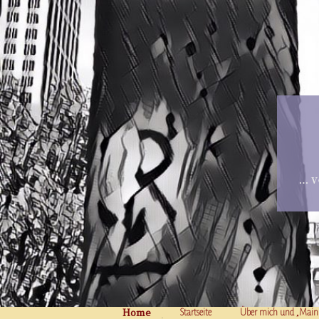
… v
Home
Skip to content
Startseite
Über mich und „Main