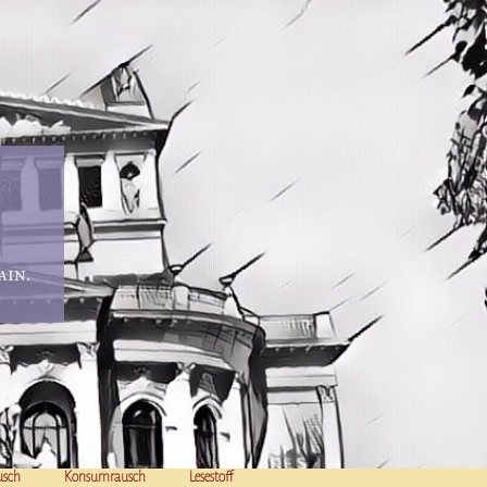
in.
usch
Konsumrausch
Lesestoff