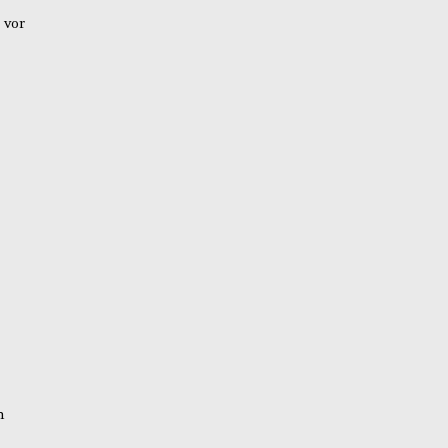
 vor
n