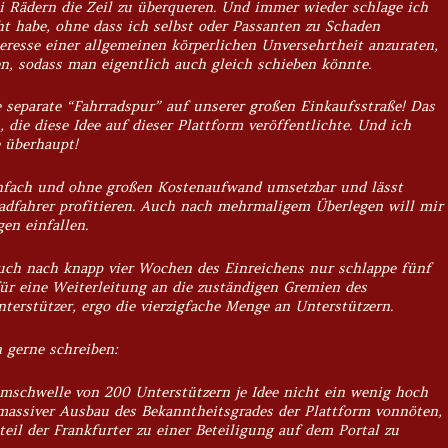
i Rädern die Zeil zu überqueren. Und immer wieder schlage ich
ht habe, ohne dass ich selbst oder Passanten zu Schaden
resse einer allgemeinen körperlichen Unversehrtheit anzuraten,
en, sodass man eigentlich auch gleich schieben könnte.
 separate “Fahrradspur” auf unserer großen Einkaufsstraße! Das
 die diese Idee auf dieser Plattform veröffentlichte. Und ich
e überhaupt!
einfach und ohne großen Kostenaufwand umsetzbar und lässt
adfahrer profitieren. Auch nach mehrmaligem Überlegen will mir
en einfallen.
auch nach knapp vier Wochen des Einreichens nur schlappe fünf
ür eine Weiterleitung an die zuständigen Gremien des
terstützer, ergo die vierzigfache Menge an Unterstützern.
gerne schreiben:
mmschwelle von 200 Unterstützern je Idee nicht ein wenig hoch
 massiver Ausbau des Bekanntheitsgrades der Plattform vonnöten,
il der Frankfurter zu einer Beteiligung auf dem Portal zu