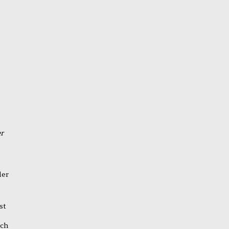
r
der
st
ich