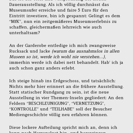
Dauerausstellung. Als ich völlig durchnässt das
Museumsufer erreiche und faire 5 Euro für den
Eintritt investiere, bin ich gespannt: Gelingt es dem
“MfK”, nun ein zeitgemäßeres Museumserlebnis zu
schaffen, gleichermaßen lehrreich wie auch
unterhaltsam?
An der Garderobe entledige ich mich zwangsweise
Rucksack und Jacke
(warum das ausnahmslos in allen
Museen so ist, werde ich wohl nie verstehen…)
,
immerhin werde ich dabei nett behandelt. Hab’ ich ja
auch schon ganz anders erlebt.
Ich steige hinab ins Erdgeschoss, und tatsächlich:
Nichts mehr hier erinnert an die frühere Ausstellung.
Statt statischer Rundgang zu sein, ist die neue
Ausstellung in vier Themen-Inseln gegliedert: An den
Feldern “BESCHLEUNIGUNG”, “VERNETZUNG”,
“KONTROLLE” und “TEILHABE” soll der Besucher
Mediengeschichte völlig neu erfahren können.
Diese lockere Aufteilung spricht mich an, denn ich
kann nach Herzenslust hin- und herspringen.