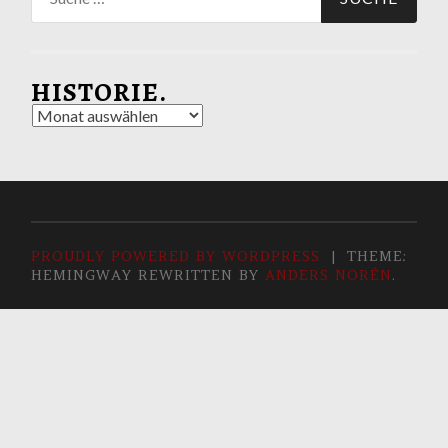
nach:
HISTORIE.
Historie.
PROUDLY POWERED BY WORDPRESS
|
THEME:
HEMINGWAY REWRITTEN BY
ANDERS NORÉN
.