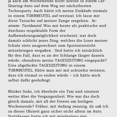
ja auch am Wochenende nicht alleine in einem Car-
Sharing-Auto auf dem Weg zur nächstbesten
Technoparty. Auch hätte ich meine Einkäufe niemals
in einem TURNBEUTEL auf verstaut. Ich lasse mir
diese Tatsache auf meiner Zunge zergehen:
In-
einem- Turnbeutel.
Was mir heute als praktische und
durchaus respektable Form der
Aufbewahrungsmöglichkeit erscheint, war doch
damals schlicht jenes Ding, welches die Loser meiner
Schule stets ausgerechnet zum Sportunterricht
mitzubringen vergaßen . Und hatte ich tatsächlich
für den Fall, dass es an der Schlange länger dauern
würde, obendrein meine TAGESZEITUNG eingepackt?
Eine abgefuckte TAGESZEITUNG in einem
TURNBEUTEL: Hätte man mir mit achtzehn verraten,
dass ich einmal so enden würde – ich hätte mich
selbst dafür geohrfeigt.
Blinker links, ich überhole ein Taxi und sinniere
weiter über die Vergangenheit. Wie war das doch
gleich damals, mit all der Feierei am heiligen
Wochenende? Früher, mit Anfang zwanzig, da saß ich
zu dieser Uhrzeit ganz sicher nicht allein im Auto.
Stattdessen hatte ich mit mindestens vier