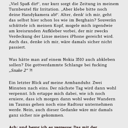
„Viel Spaß dir!“, nur kurz sorgt die Zeitung in meinem
Turnbeutel für Irritation. „Aber klebe bitte noch
deine Handykamera ab!“. Alter, denk‘ ich mir, geht
das selbst hier schon los wie im Berghain? Souverän
schüttele ich meinen Kopf, mogele mich irgendwie
am kreisrunden Aufkleber vorbei, der mir zwecks
Verdeckung der Linse meines iPhone gereicht wird.
Auch das, denke ich mir, wäre damals sicher nicht
passiert.
Was hätte man auf einem Nokia 3510 auch abkleben
sollen? Die gottverdammte Schlange bei fucking
„Snake 2“
?!
Ein letzter Blick auf meine Armbanduhr. Zwei
Minuten nach eins. Der nächste Tag wird dann wohl
verpennt. Ich ertappe mich dabei, wie ich noch
eruiere, dass ich morgen dann wohl weder Wandern
im Taunus gehen noch eine Radtour unternehmen
werde. Nein, auch dieser Gedanke wäre mir damals
ganz sicher nie gekommen.
Ach; und bevor ich es vergesse: Das mit der