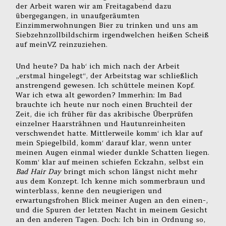
der Arbeit waren wir am Freitagabend dazu
übergegangen, in unaufgeräumten
Einzimmerwohnungen Bier zu trinken und uns am
Siebzehnzollbildschirm irgendwelchen heißen Scheiß
auf meinVZ reinzuziehen.
Und heute? Da hab‘ ich mich nach der Arbeit
„erstmal hingelegt“, der Arbeitstag war schließlich
anstrengend gewesen. Ich schüttele meinen Kopf.
War ich etwa alt geworden? Immerhin: Im Bad
brauchte ich heute nur noch einen Bruchteil der
Zeit, die ich früher für das akribische Überprüfen
einzelner Haarsträhnen und Hautunreinheiten
verschwendet hatte. Mittlerweile komm‘ ich klar auf
mein Spiegelbild, komm‘ darauf klar, wenn unter
meinen Augen einmal wieder dunkle Schatten liegen.
Komm‘ klar auf meinen schiefen Eckzahn, selbst ein
Bad Hair Day
bringt mich schon längst nicht mehr
aus dem Konzept. Ich kenne mich sommerbraun und
winterblass, kenne den neugierigen und
erwartungsfrohen Blick meiner Augen an den einen-,
und die Spuren der letzten Nacht in meinem Gesicht
an den anderen Tagen. Doch: Ich bin in Ordnung so,