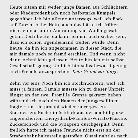
Heute sitzen mir weder junge Damen aus Schlüchtern
oder Niederrodenbach noch halbstarke Kumpels
gegenüber. Ich bin alleine unterwegs, weil ich Bock
auf Tanzen habe. Nein, auch das hätte ich früher
nicht einmal unter Androhung von Waffengewalt
getan. Doch heute, da kann ich mir auch sicher sein,
dass ich schon irgendjemand treffen würde. Denn
heute, da bin ich angekommen in dieser Stadt, die
mir damals noch so fremd erschien. Und wenn nicht,
dann nehm‘ ich’s gelassen. Heute bin ich mir selbst
Gesellschaft genug. Und ich bin selbstbewusst genug,
auch Fremde anzusprechen.
Kein Grund zur Sorge.
Zehn vor eins. Noch bin ich stocknüchtern, weil, ich
muss ja fahren. Damals musste ich zu dieser Uhrzeit
längst an der zwei-Promille-Grenze gekratzt haben,
während ich nach den Namen der Junggesellinen
fragte – um sie prompt wieder zu vergessen.
Stattdessen: Noch ein Schluck aus der um Billigfusel
angereicherten Energydrink-Familen-Vorrats-Flasche.
Zuckerschock und die Synapsen durchgespült. Denn
freilich hatte ich meine Freunde nicht erst an der
Straßenbahnhaltestelle getroffen: Quasi nahtlos nach