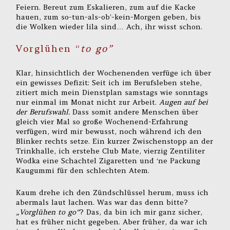
Feiern. Bereut zum Eskalieren, zum auf die Kacke
hauen, zum so-tun-als-ob’-kein-Morgen geben, bis
die Wolken wieder lila sind… Ach, ihr wisst schon.
Vorglühen “
to go”
Klar, hinsichtlich der Wochenenden verfüge ich über
ein gewisses Defizit: Seit ich im Berufsleben stehe,
zitiert mich mein Dienstplan samstags wie sonntags
nur einmal im Monat nicht zur Arbeit.
Augen auf bei
der Berufswahl.
Dass somit andere Menschen über
gleich vier Mal so große Wochenend-Erfahrung
verfügen, wird mir bewusst, noch während ich den
Blinker rechts setze. Ein kurzer Zwischenstopp an der
Trinkhalle, ich erstehe Club Mate, vierzig Zentiliter
Wodka eine Schachtel Zigaretten und ‘ne Packung
Kaugummi für den schlechten Atem.
Kaum drehe ich den Zündschlüssel herum, muss ich
abermals laut lachen. Was war das denn bitte?
„Vorglühen to go“
? Das, da bin ich mir ganz sicher,
hat es früher nicht gegeben. Aber früher, da war ich