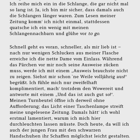
Ich reihe mich ein in die Schlange, die gar nicht mal
so lang ist. Ja, ich bin mir sicher, dass damals auch
die Schlangen länger waren. Zum Lesen meiner
Zeitung komm‘ ich nicht einmal, stattdessen
quatsche ich ein wenig mit meinen
Schlangennachbarn und glühe vor
to go
.
Schnell geht es voran, schneller, als mir lieb ist –
nach nur wenigen Schlucken aus meiner Flasche
erreiche ich die nette Dame vom Einlass. Während
das Pärchen vor mir noch seine Ausweise zücken
muss, werde ich mit einem „Ausweis brauchste nicht
zu zeigen. Siehst mir schon `ne Weile volljährig aus!“
begrüßt. Ich fühle mich nur zweifelhaft
komplimentiert, mach‘ trotzdem den Wowereit und
antworte mit einem „Und das ist auch gut so!“.
Meinen Turnbeutel öffne ich derweil ohne
Aufforderung; das Licht einer Taschenlampe streift
meine ungelesene Zeitung. Damals hätt‘ ich wohl
erstmal lamentiert, warum ich mich hier
durchleuchten lassen müsste. Doch heute, da will ich
auch der jungen Frau mit den schwarzen
Handschuhen ihr Schaffen möglichst leicht gestalten.