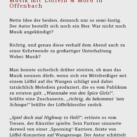
Musik mit Löffeln & Mord in
Offenbach
Nette Idee der beiden, dennoch nur so semi-lustig.
Der Autor bestellt sich noch ein Bier. War nicht noch
Musik angekündigt?
Richtig, und genau diese verhalf dem Abend auch zu
einer Kehrtwende zu großartiger Unterhaltung.
Wobei: Musik?
Man konnte sicherlich drüber streiten, ob man das
Musik nennen dürfe, wenn sich ein Mittdreißiger mit
einem Löffel auf die Wangen schlägt und dabei
tatsächlich Melodien produziert, die es vom Publikum
zu erraten galt.
„Wannnabe von den Spice Girls!“
,
brüllte eine Zuschauerin,
„richtig, du bekommst ‘nen
Schnaps!“
brüllte der Löffelkünstler zurück.
„Spiel doch mal Highway to Hell!“
, ertönte es vom
Tresen, der Künstler spielte. Sein Partner sinnierte
derweil von einer „Spooning“-Karriere, feixte von
Löffel-Konzerten auf Wangerooge. Der Autor schüttelt