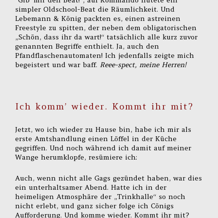
“Gib‘ mir den Beat!“, auf Kommando flutete ein
simpler Oldschool-Beat die Räumlichkeit. Und
Lebemann & König packten es, einen astreinen
Freestyle zu spitten, der neben dem obligatorischen
„Schön, dass ihr da wart!“ tatsächlich alle kurz zuvor
genannten Begriffe enthielt. Ja, auch den
Pfandflaschenautomaten! Ich jedenfalls zeigte mich
begeistert und war baff.
Reee-spect, meine Herren!
Ich komm’ wieder. Kommt ihr mit?
Jetzt, wo ich wieder zu Hause bin, habe ich mir als
erste Amtshandlung einen Löffel in der Küche
gegriffen. Und noch während ich damit auf meiner
Wange herumklopfe, resümiere ich:
Auch, wenn nicht alle Gags gezündet haben, war dies
ein unterhaltsamer Abend. Hatte ich in der
heimeligen Atmosphäre der „Trinkhalle“ so noch
nicht erlebt, und ganz sicher folge ich Cönigs
Aufforderung. Und komme wieder. Kommt ihr mit?