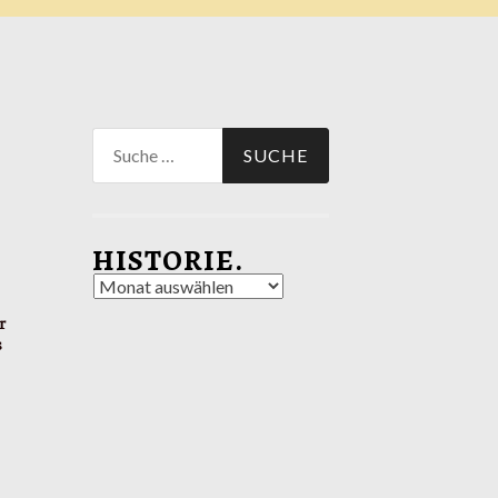
Suche
nach:
HISTORIE.
Historie.
r
s