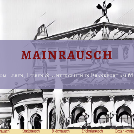
MAINRAUSCH
om Leben, Lieben & Untergehen in Frankfurt am Ma
rausch“
Stadtrausch
Bilderrausch
Erlebnisrausch
Gedankenra