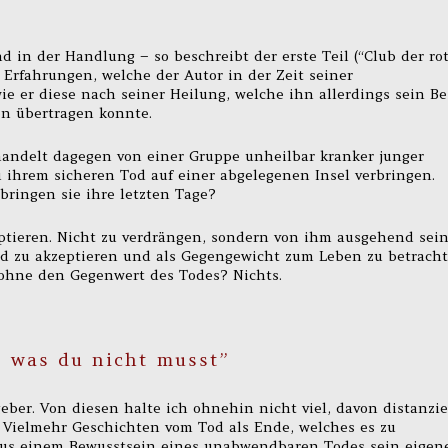
d in der Handlung – so beschreibt der erste Teil (“Club der ro
 Erfahrungen, welche der Autor in der Zeit seiner
 er diese nach seiner Heilung, welche ihn allerdings sein Be
ben übertragen konnte.
 handelt dagegen von einer Gruppe unheilbar kranker junger
 ihrem sicheren Tod auf einer abgelegenen Insel verbringen.
bringen sie ihre letzten Tage?
eptieren. Nicht zu verdrängen, sondern von ihm ausgehend sei
d zu akzeptieren und als Gegengewicht zum Leben zu betracht
 ohne den Gegenwert des Todes? Nichts.
, was du nicht musst”
eber. Von diesen halte ich ohnehin nicht viel, davon distanzie
. Vielmehr Geschichten vom Tod als Ende, welches es zu
 aus einem Bewusstsein eines unabwendbaren Todes sein eigen