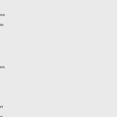
ten
in
n
en.
rt
es