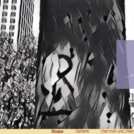
… v
Home
Skip to content
Startseite
Über mich und „Main