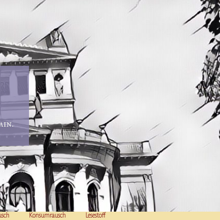
in.
usch
Konsumrausch
Lesestoff