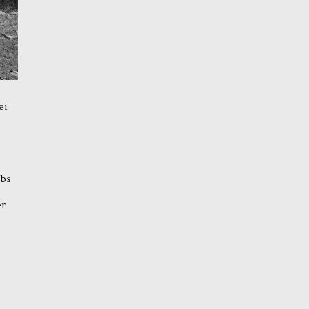
ei
ebs
er