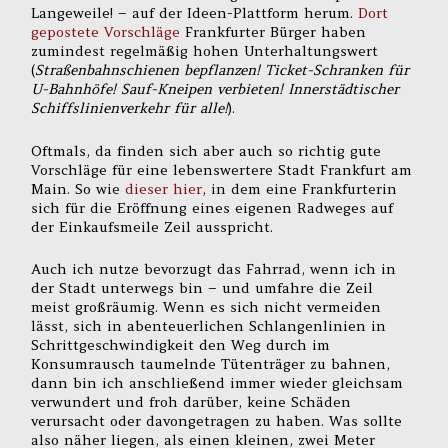
Langeweile! – auf der Ideen-Plattform herum.
Dort
gepostete Vorschläge
Frankfurter Bürger haben
zumindest regelmäßig hohen Unterhaltungswert
(
Straßenbahnschienen bepflanzen! Ticket-Schranken für
U-Bahnhöfe! Sauf-Kneipen verbieten! Innerstädtischer
Schiffslinienverkehr für alle!
).
Oftmals, da finden sich aber auch so richtig gute
Vorschläge für eine lebenswertere Stadt Frankfurt am
Main. So wie
dieser hier
, in dem eine Frankfurterin
sich für die Eröffnung eines eigenen Radweges auf
der Einkaufsmeile Zeil ausspricht.
Auch ich nutze bevorzugt das Fahrrad, wenn ich in
der Stadt unterwegs bin – und umfahre die Zeil
meist großräumig. Wenn es sich nicht vermeiden
lässt, sich in abenteuerlichen Schlangenlinien in
Schrittgeschwindigkeit den Weg durch im
Konsumrausch taumelnde Tütenträger zu bahnen,
dann bin ich anschließend immer wieder gleichsam
verwundert und froh darüber, keine Schäden
verursacht oder davongetragen zu haben. Was sollte
also näher liegen, als einen kleinen, zwei Meter