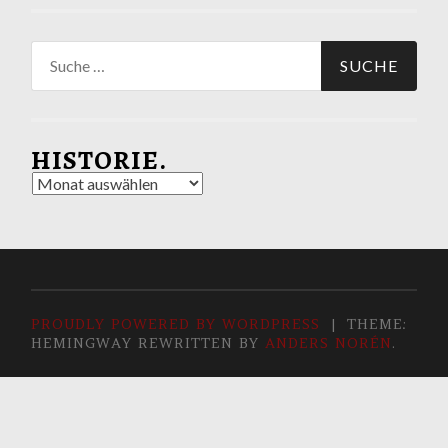
Suche
nach:
HISTORIE.
Historie.
PROUDLY POWERED BY WORDPRESS
|
THEME:
HEMINGWAY REWRITTEN BY
ANDERS NORÉN
.