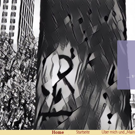
… v
Home
Skip to content
Startseite
Über mich und „Main