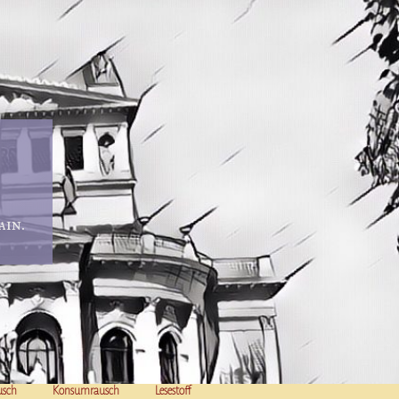
in.
usch
Konsumrausch
Lesestoff