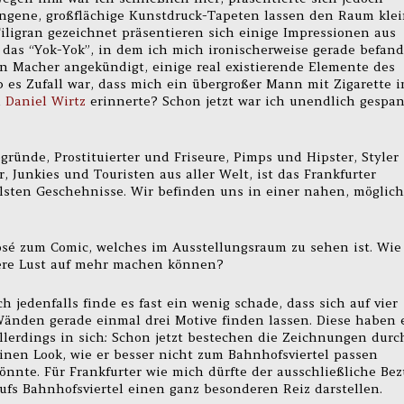
hangene, großflächige Kunstdruck-Tapeten lassen den Raum klei
ligran gezeichnet präsentieren sich einige Impressionen aus
 das “Yok-Yok”, in dem ich mich ironischerweise gerade befand
en Macher angekündigt, einige real existierende Elemente des
 es Zufall war, dass mich ein übergroßer Mann mit Zigarette 
n
Daniel Wirtz
erinnerte? Schon jetzt war ich unendlich gespa
Abgründe, Prostituierter und Friseure, Pimps und Hipster, Styler
Junkies und Touristen aus aller Welt, ist das Frankfurter
llsten Geschehnisse. Wir befinden uns in einer nahen, möglic
osé zum Comic, welches im Ausstellungsraum zu sehen ist. Wie
ere Lust auf mehr machen können?
ch jedenfalls finde es fast ein wenig schade, dass sich auf vier
änden gerade einmal drei Motive finden lassen. Diese haben 
llerdings in sich: Schon jetzt bestechen die Zeichnungen durc
inen Look, wie er besser nicht zum Bahnhofsviertel passen
önnte. Für Frankfurter wie mich dürfte der ausschließliche Be
ufs Bahnhofsviertel einen ganz besonderen Reiz darstellen.