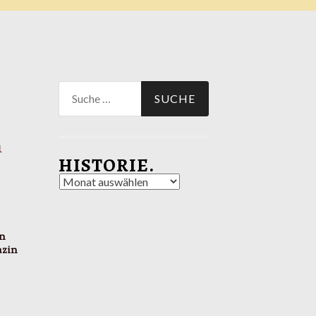
Suche
nach:
h
HISTORIE.
Historie.
en
azin