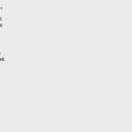
nz
d.
ig
r
rd.