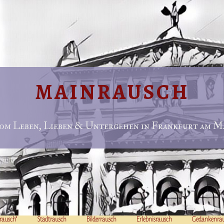
MAINRAUSCH
om Leben, Lieben & Untergehen in Frankfurt am Ma
rausch“
Stadtrausch
Bilderrausch
Erlebnisrausch
Gedankenra