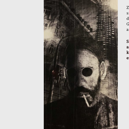
Z
s
d
G
a
S
a
k
e