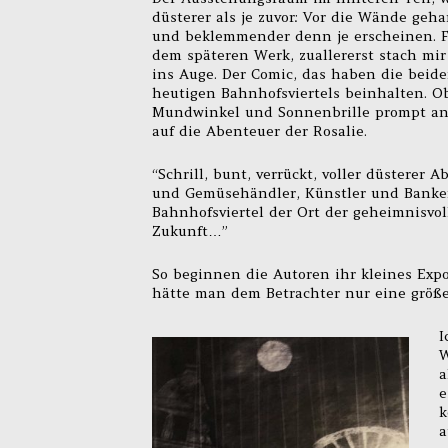
düsterer als je zuvor: Vor die Wände ge
und beklemmender denn je erscheinen. Fi
dem späteren Werk, zuallererst stach mir
ins Auge. Der Comic, das haben die beid
heutigen Bahnhofsviertels beinhalten. Ob
Mundwinkel und Sonnenbrille prompt a
auf die Abenteuer der Rosalie.
“Schrill, bunt, verrückt, voller düsterer 
und Gemüsehändler, Künstler und Banker, 
Bahnhofsviertel der Ort der geheimnisvo
Zukunft…”
So beginnen die Autoren ihr kleines Exp
hätte man dem Betrachter nur eine größ
I
W
a
e
k
a