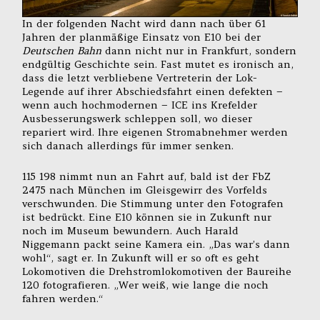
In der folgenden Nacht wird dann nach über 61
Jahren der planmäßige Einsatz von E10 bei der
Deutschen Bahn
dann nicht nur in Frankfurt, sondern
endgültig Geschichte sein. Fast mutet es ironisch an,
dass die letzt verbliebene Vertreterin der Lok-
Legende auf ihrer Abschiedsfahrt einen defekten –
wenn auch hochmodernen – ICE ins Krefelder
Ausbesserungswerk schleppen soll, wo dieser
repariert wird. Ihre eigenen Stromabnehmer werden
sich danach allerdings für immer senken.
115 198 nimmt nun an Fahrt auf, bald ist der FbZ
2475 nach München im Gleisgewirr des Vorfelds
verschwunden. Die Stimmung unter den Fotografen
ist bedrückt. Eine E10 können sie in Zukunft nur
noch im Museum bewundern. Auch Harald
Niggemann packt seine Kamera ein. „Das war’s dann
wohl“, sagt er. In Zukunft will er so oft es geht
Lokomotiven die Drehstromlokomotiven der Baureihe
120 fotografieren. „Wer weiß, wie lange die noch
fahren werden.“