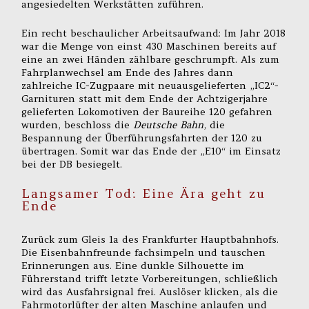
angesiedelten Werkstätten zuführen.
Ein recht beschaulicher Arbeitsaufwand: Im Jahr 2018
war die Menge von einst 430 Maschinen bereits auf
eine an zwei Händen zählbare geschrumpft. Als zum
Fahrplanwechsel am Ende des Jahres dann
zahlreiche IC-Zugpaare mit neuausgelieferten „IC2“-
Garnituren statt mit dem Ende der Achtzigerjahre
gelieferten Lokomotiven der Baureihe 120 gefahren
wurden, beschloss die
Deutsche Bahn
, die
Bespannung der Überführungsfahrten der 120 zu
übertragen. Somit war das Ende der „E10“ im Einsatz
bei der DB besiegelt.
Langsamer Tod: Eine Ära geht zu
Ende
Zurück zum Gleis 1a des Frankfurter Hauptbahnhofs.
Die Eisenbahnfreunde fachsimpeln und tauschen
Erinnerungen aus. Eine dunkle Silhouette im
Führerstand trifft letzte Vorbereitungen, schließlich
wird das Ausfahrsignal frei. Auslöser klicken, als die
Fahrmotorlüfter der alten Maschine anlaufen und