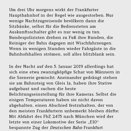
Um drei Uhr morgens wirkt der Frankfurter
Hauptbahnhof in der Regel wie ausgestorben. Nur
wenige Nachtzugreisende bevölkern dann die
Sitzbänke, selbst für die Bediensteten am
Auskunftsschalter gibt es nur wenig zu tun.
Bundespolizisten drehen zu Fuß ihre Runden, die
Reiniger der Bahn dagegen mit Wischfahrzeugen.
Wenn in wenigen Stunden wieder Fahrgäste in die
Bahnhofshallen strömen, soll alles blitzblank sein.
In der Nacht auf den 5. Januar 2019 allerdings hat
sich eine etwa zwanzigköpfige Schar von Männern in
die Szenerie gemischt. Aneinander gedrängt stehen
sie am Bahnsteig von Gleis 1a, haben ihre Stative
aufgebaut und suchen die beste
Belichtungseinstellung für ihre Kameras. Selbst die
eisigen Temperaturen haben sie nicht davon
abgehalten, einen Abschied festzuhalten, der von
den meisten Frankfurtern unbemerkt bleiben dürfte:
Mit Abfahrt des FbZ 2475 nach München wird der
letzte von einer Lokomotive der Serie „E10“
bespannte Zug der
Deutschen Bahn
Frankfurt