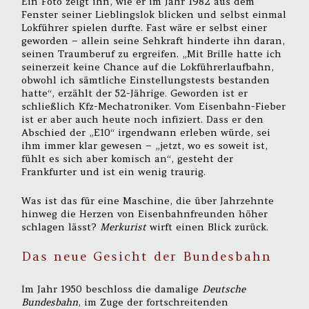
Ein Foto zeigt ihn, wie er im Jahr 1982 aus dem
Fenster seiner Lieblingslok blicken und selbst einmal
Lokführer spielen durfte. Fast wäre er selbst einer
geworden – allein seine Sehkraft hinderte ihn daran,
seinen Traumberuf zu ergreifen. „Mit Brille hatte ich
seinerzeit keine Chance auf die Lokführerlaufbahn,
obwohl ich sämtliche Einstellungstests bestanden
hatte“, erzählt der 52-Jährige. Geworden ist er
schließlich Kfz-Mechatroniker. Vom Eisenbahn-Fieber
ist er aber auch heute noch infiziert. Dass er den
Abschied der „E10“ irgendwann erleben würde, sei
ihm immer klar gewesen – „jetzt, wo es soweit ist,
fühlt es sich aber komisch an“, gesteht der
Frankfurter und ist ein wenig traurig.
Was ist das für eine Maschine, die über Jahrzehnte
hinweg die Herzen von Eisenbahnfreunden höher
schlagen lässt?
Merkurist
wirft einen Blick zurück.
Das neue Gesicht der Bundesbahn
Im Jahr 1950 beschloss die damalige
Deutsche
Bundesbahn
, im Zuge der fortschreitenden