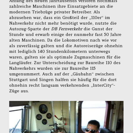
Anfang des neuen Jahrtausends verloren nochmals
zahlreiche Maschinen ihre Einsatzgebiete an die
modernen Triebzüge privater Betreiber. Als
abzusehen war, dass ein Großteil der „110er“ im
Nahverkehr nicht mehr benötigt wurde, nutzte die
Autozug-Sparte der
DB Fernverkehr
die Gunst der
Stunde und erwarb einige der nunmehr fast 50 Jahre
alten Maschinen. Da die Lokomotiven nach wie vor
als zuverlässig galten und die Autoreisezüge ohnehin
mit lediglich 140 Stundenkilometern unterwegs
waren, galten sie als optimale Zugmaschinen für die
Langläufer. Zur Unterscheidung zur Baureihe 110 des
Nahverkehrs wurden sie zur Baureihe 115
umgenummert. Auch auf der „Gäubahn“ zwischen
Stuttgart und Singen halfen sie häufig für die dort
ohnehin recht langsam verkehrenden „InterCity“-
Züge aus.