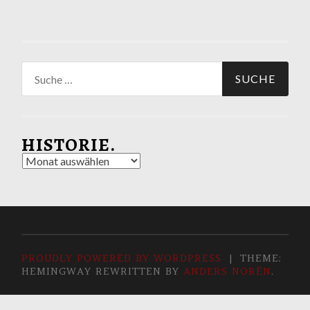
Suche
nach:
HISTORIE.
Historie.
PROUDLY POWERED BY WORDPRESS
|
THEME:
HEMINGWAY REWRITTEN BY
ANDERS NORÉN
.