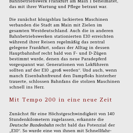
Bahnbetriebswerk Frankfurt am Main 1 beheimatet,
das mit ihrer Wartung und Pflege betraut war.
Die zunächst königsblau lackierten Maschinen
verbanden die Stadt am Main mit Zielen im
gesamten Westdeutschland. Auch die in anderen
Bahnbetriebswerken stationierten E10 erreichten
während ihrer Reisen regelmäßig das zentral
gelegene Frankfurt, sodass der Alltag in dessen
Hauptbahnhof recht bald von F- und D-Zügen
bestimmt wurde, denen das neue Paradepferd
vorgespannt war. Generationen von Lokführern
sollten auf der E10 „groß werden“. Und auch, wenn
manch Eisenbahnfreund den Dampfloks hinterher
trauerte, schlossen Bahnfans die stolzen Maschinen
schnell ins Herz.
Mit Tempo 200 in eine neue Zeit
Zunächst für eine Höchstgeschwindigkeit von 140
Stundenkilometern zugelassen, erkannte die
Deutsche Bundesbahn
recht bald das Potenzial der
„E10“. So wurde eine von ihnen mit Schnellfahr-