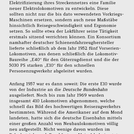
Elektrifizierung ihres Streckennetzes eine Familie
neuer Elektrolokomotiven zu entwickeln. Diese
sollten nicht nur die bis dato verwendeten Vorkriegs-
Maschinen ersetzen, sondern auch neue Maßstäbe
hinsichtlich Reisegeschwindigkeit und Ergonomie
setzen. So sollte etwa der Lokführer seine Tätigkeit
erstmals sitzend verrichten können. Ein Konsortium
namhafter deutscher Schienenfahrzeughersteller
lieferte schließlich ab dem Jahr 1952 fünf Vorserien-
Lokomotiven, aus denen schließlich die Lokomotiv-
Baureihe „E40“ für den Güterzugdienst und die der
5030 PS starken „E10“ für den schnellen
Personenzugverkehr abgeleitet wurden.
Anfang 1957 war es dann soweit: Die erste E10 wurde
von der Industrie an die
Deutsche Bundesbahn
ausgeliefert. Noch bis zum Jahr 1969 wurden
insgesamt 410 Lokomotiven abgenommen, welche
schnell das Bild des hochwertigen Reisezugverkehrs
bestimmten. Während die Amerikaner auf dem Mond
landeten, hatte sich die deutsche Eisenbahn mittels
einer großen Anzahl von Neubaulokomotiven völlig
neu aufgestellt. Nicht wenige davon wurden im