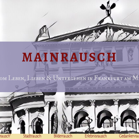
MAINRAUSCH
om Leben, Lieben & Untergehen in Frankfurt am Ma
rausch“
Stadtrausch
Bilderrausch
Erlebnisrausch
Gedankenra