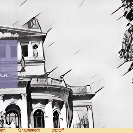
in.
usch
Konsumrausch
Lesestoff