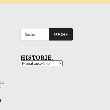
Suche
nach:
HISTORIE.
Historie.
und
s
d