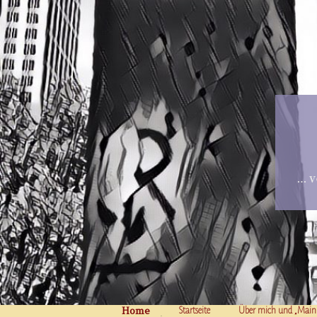
… v
Home
Skip to content
Startseite
Über mich und „Main