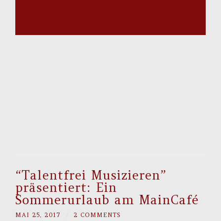
ISBN 9783946413912
“Talentfrei Musizieren”
präsentiert: Ein
Sommerurlaub am MainCafé
MAI 25, 2017
/
2 COMMENTS