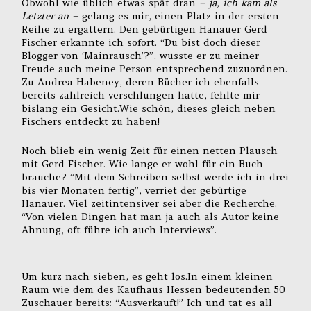
Obwohl wie üblich etwas spät dran
– ja, ich kam als
Letzter an –
gelang es mir, einen Platz in der ersten
Reihe zu ergattern. Den gebürtigen Hanauer Gerd
Fischer erkannte ich sofort. “Du bist doch dieser
Blogger von ‘Mainrausch’?”, wusste er zu meiner
Freude auch meine Person entsprechend zuzuordnen.
Zu Andrea Habeney, deren Bücher ich ebenfalls
bereits zahlreich verschlungen hatte, fehlte mir
bislang ein Gesicht.Wie schön, dieses gleich neben
Fischers entdeckt zu haben!
Noch blieb ein wenig Zeit für einen netten Plausch
mit Gerd Fischer. Wie lange er wohl für ein Buch
brauche? “Mit dem Schreiben selbst werde ich in drei
bis vier Monaten fertig”, verriet der gebürtige
Hanauer. Viel zeitintensiver sei aber die Recherche.
“Von vielen Dingen hat man ja auch als Autor keine
Ahnung, oft führe ich auch Interviews”.
Um kurz nach sieben, es geht los.In einem kleinen
Raum wie dem des Kaufhaus Hessen bedeutenden 50
Zuschauer bereits: “Ausverkauft!” Ich und tat es all