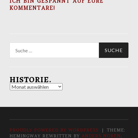
ICH BIN GESPANNT AUF EURE
KOMMENTARE!
Suche
nach:
HISTORIE.
Historie.
PROUDLY POWERED BY WORDPRESS
|
THEME:
HEMINGWAY REWRITTEN BY
ANDERS NORÉN
.