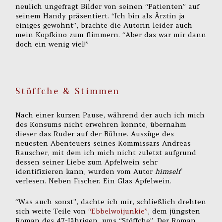
neulich ungefragt Bilder von seinen “Patienten” auf
seinem Handy präsentiert. “Ich bin als Ärztin ja
einiges gewohnt”, brachte die Autorin leider auch
mein Kopfkino zum flimmern. “Aber das war mir dann
doch ein wenig viel!”
Stöffche & Stimmen
Nach einer kurzen Pause, während der auch ich mich
des Konsums nicht erwehren konnte, übernahm
dieser das Ruder auf der Bühne. Auszüge des
neuesten Abenteuers seines Kommissars Andreas
Rauscher, mit dem ich mich nicht zuletzt aufgrund
dessen seiner Liebe zum Apfelwein sehr
identifizieren kann, wurden vom Autor
himself
verlesen. Neben Fischer: Ein Glas Apfelwein.
“Was auch sonst”, dachte ich mir, schließlich drehten
sich weite Teile von
“Ebbelwoijunkie”
, dem jüngsten
Roman des 47-Jährigen, ums “Stöffche”. Der Roman