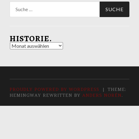
Suche
nach:
HISTORIE.
Historie.
PROUDLY POWERED BY WORDPRESS
|
THEME:
HEMINGWAY REWRITTEN BY
ANDERS NORÉN
.